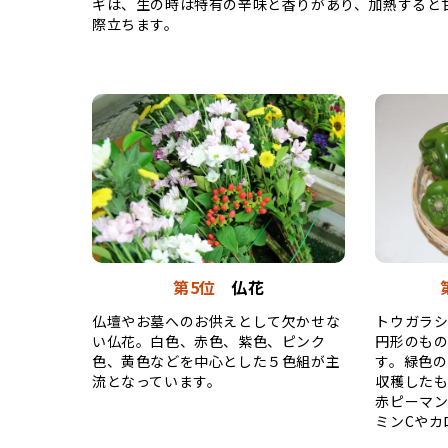
ギは、生の時は特有の辛味と香りがあり、加熱すると
際立ちます。
第5位
仏花
仏壇やお墓へのお供えとして欠かせな
トウガラシ
い仏花。白色、赤色、紫色、ピンク
円形のも
色、黄色などを中心とした５色組が主
す。緑色
流となっています。
収穫した
赤ピーマン
ミンCやカ