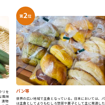
2
第
位
パン等
ウリを
な風味
世界の広い地域で主食となっている。日本においては、
、漬物
は主食としてよりもむしろ惣菜や菓子として主に発達し