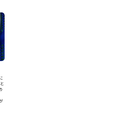
に
菜と
の
、
が