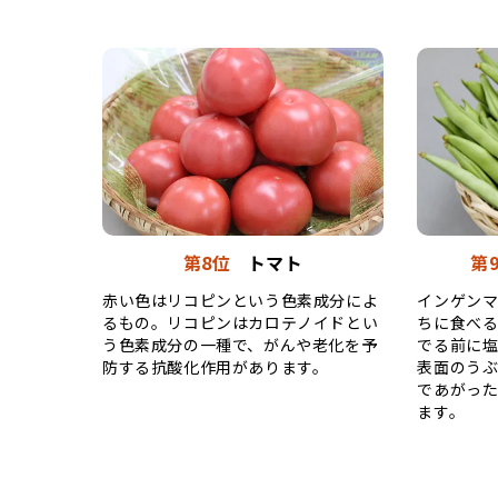
第8位
トマト
第
赤い色はリコピンという色素成分によ
インゲン
るもの。リコピンはカロテノイドとい
ちに食べ
う色素成分の一種で、がんや老化を予
でる前に
防する抗酸化作用があります。
表面のう
であがっ
ます。