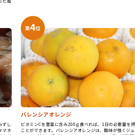
った風
4
第
位
バレンシアオレンジ
みずし
ビタミンCを豊富に含み200ｇ食べれば、1日の必要量を
タマネ
ことができます。バレンシアオレンジは、酸味が強くジュ