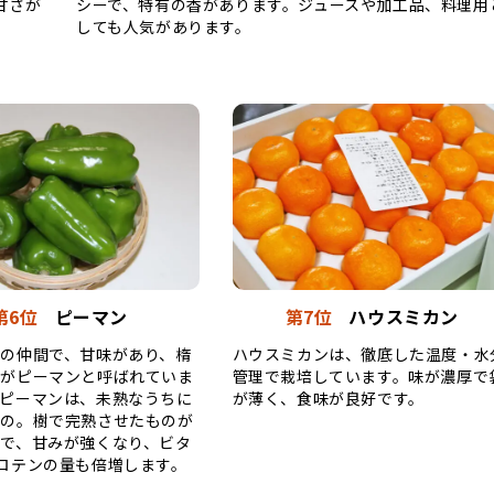
甘さが
シーで、特有の香があります。ジュースや加工品、料理用
しても人気があります。
第6位
ピーマン
第7位
ハウスミカン
の仲間で、甘味があり、楕
ハウスミカンは、徹底した温度・水
のがピーマンと呼ばれていま
管理で栽培しています。味が濃厚で
のピーマンは、未熟なうちに
が薄く、食味が良好です。
もの。樹で完熟させたものが
で、甘みが強くなり、ビタ
ロテンの量も倍増します。