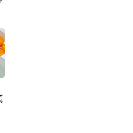
と
分
袋