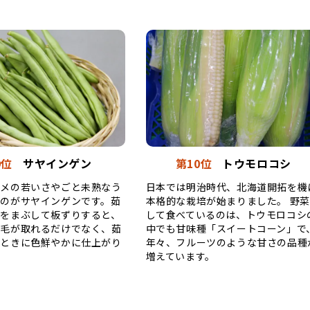
9位
サヤインゲン
第10位
トウモロコシ
マメの若いさやごと未熟なう
日本では明治時代、北海道開拓を機
るのがサヤインゲンです。茹
本格的な栽培が始まりました。 野
塩をまぶして板ずりすると、
して食べているのは、トウモロコシ
ぶ毛が取れるだけでなく、茹
中でも甘味種「スイートコーン」で
たときに色鮮やかに仕上がり
年々、フルーツのような甘さの品種
増えています。